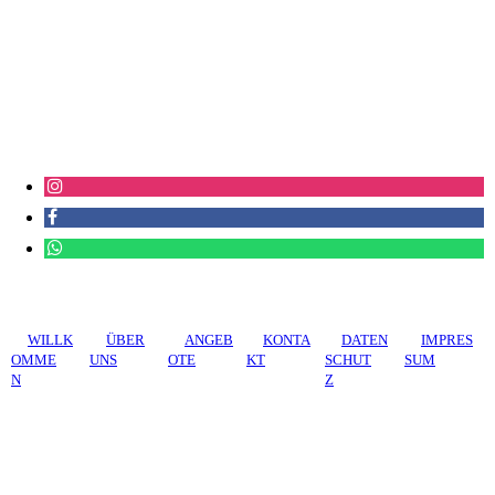
WILLK
ÜBER
ANGEB
KONTA
DATEN
IMPRES
OMME
UNS
OTE
KT
SCHUT
SUM
N
Z