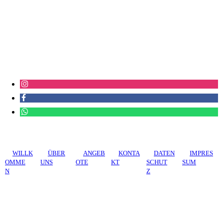
WILLK
ÜBER
ANGEB
KONTA
DATEN
IMPRES
OMME
UNS
OTE
KT
SCHUT
SUM
N
Z